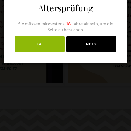
Altersprüfung
Sie müssen mindestens
18
Jahre alt sein, um die
Seite zu besuchen.
JA
NEIN