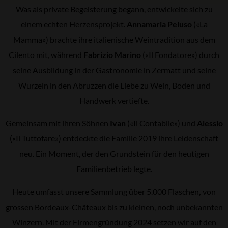
Was als private Begeisterung begann, entwickelte sich zu
einem echten Herzensprojekt.
Annamaria Peluso
(«La
Mamma») brachte ihre italienische Weintradition aus dem
Cilento mit, während
Fabrizio Marino
(«Il Fondatore») durch
seine Ausbildung in der Gastronomie in Zermatt und seine
Wurzeln in den Abruzzen die Liebe zu Wein, Boden und
Handwerk vertiefte.
Gemeinsam mit ihren Söhnen
Ivan
(«Il Contabile») und
Alessio
(«Il Tuttofare») entdeckte die Familie 2019 ihre Leidenschaft
neu. Ein Moment, der den Grundstein für den heutigen
Familienbetrieb legte.
Heute umfasst unsere Sammlung über 5.000 Flaschen
,
von
grossen Bordeaux-Châteaux bis zu kleinen, noch unbekannten
Winzern. Mit der Firmengründung 2024 setzen wir auf den