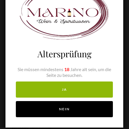
Ivan Marino “Il Contabile”
– der Buchalter
Altersprüfung
WSET Level 2 in Wines with Merit
Ich bin ein Fan der japanischen Kultur, ihres Essens,
Sie müssen mindestens
18
Jahre alt sein, um die
Seite zu besuchen.
von Manga und ihrem Rosenbranntwein. Ich liebe es
zu reisen und Zeit mit Freunden zu verbringen, die
JA
meine Leidenschaft für Videospiele teilen. Zusammen
mit meiner Familie geniessen wir angenehme Abende
NEIN
bei gutem Essen und einem Glas Wein, obwohl ich
zugeben muss, dass ich lieber ein Glas Grappa oder
Whiskey bevorzuge.