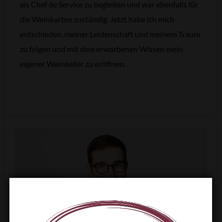
als Chef de Service zu begleiten und war ebenfalls für
die Weinkarten zuständig. Jetzt habe ich mich
entschieden, meiner Leidenschaft und meinem Traum
zu folgen und mit dem erworbenen Wissen mein
eigener Weinkeller zu eröffnen.