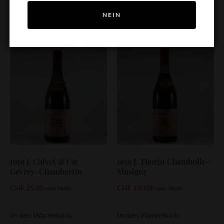
In den Warenkorb
In den Warenkorb
NEIN
1959 J. Calvet & Cie
1959 J. Thorin Chambolle-
Gevrey-Chambertin
Musigny
CHF
25.00
CHF
150.00
exkl. MwSt.
exkl. MwSt.
In den Warenkorb
In den Warenkorb