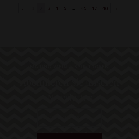
←
1
2
3
4
5
…
46
47
48
→
MARINO WEIN & SPIRITUOSEN
Abonnieren Sie unseren
Newsletter