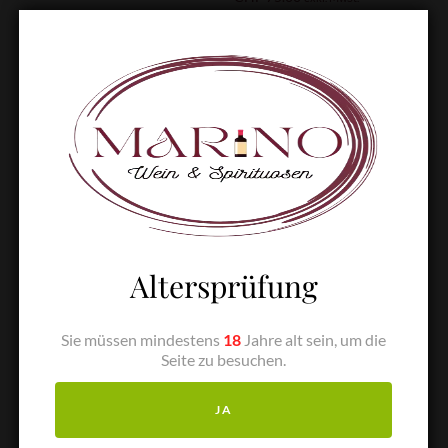
In den Warenkorb
In den Warenkorb
Altersprüfung
Sie müssen mindestens
18
Jahre alt sein, um die
1957 Poulet Pere & Fils
1959 H. Ritter & Cie
Seite zu besuchen.
Chateauneuf-du-Pape
Pommard
CHF
50.00
CHF
35.00
JA
exkl. MwSt.
exkl. MwSt.