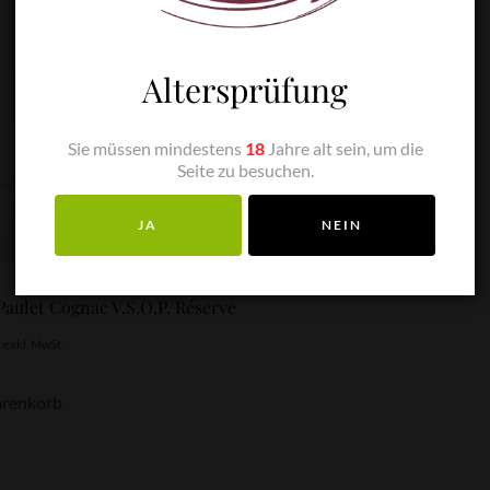
Altersprüfung
Sie müssen mindestens
18
Jahre alt sein, um die
Seite zu besuchen.
JA
NEIN
Paulet Cognac V.S.O.P. Réserve
0
exkl. MwSt.
arenkorb