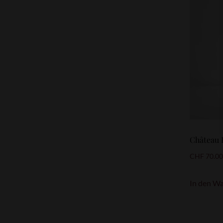
Château 
CHF
70.0
In den W