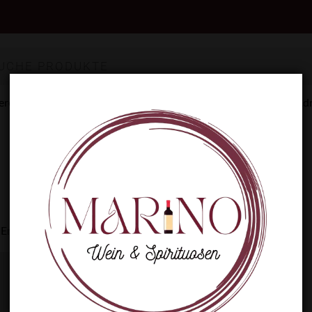
ere Preisvorschlag-Option – vergesst dabei nicht, eure E-Mail-Ad
Wir prüfen jeden Vorschlag und melden uns zeitnah bei euch!
 Ergebnis wird angezeigt