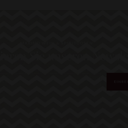
MARINO WEIN & SPIRITUOSEN
eren Sie unseren Newsle
EINRE