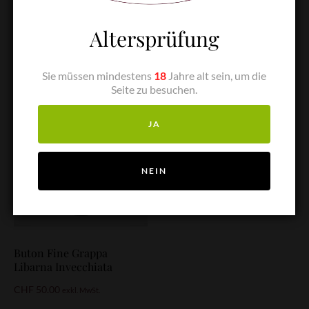
Weine
Spirituosen
Altersprüfung
Einzelnes Ergebnis wird angezeigt
Sie müssen mindestens
18
Jahre alt sein, um die
Seite zu besuchen.
JA
NEIN
Buton Fine Grappa
Libarna Invecchiata
CHF
50.00
exkl. MwSt.