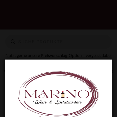
Nutzt gerne unsere Preisvorschlag-Option – vergesst dabei
nicht, eure E-Mail-Adresse anzugeben.
Wir prüfen jeden Vorschlag und melden uns zeitnah bei euch!
Kategorien