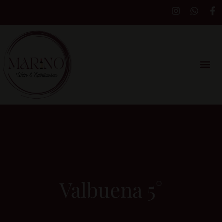
Valbuena 5°