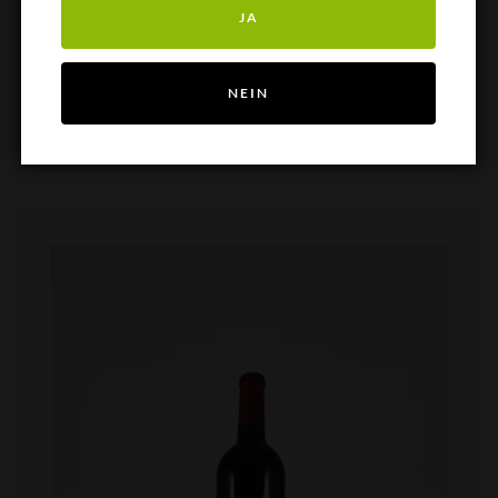
CHF
45.00
JA
exkl. MwSt.
IN DEN WARENKORB
NEIN