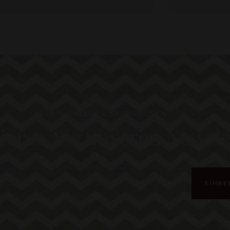
MARINO WEIN & SPIRITUOSEN
eren Sie unseren Newsle
EINRE