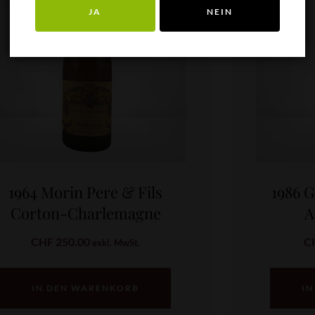
JA
NEIN
1964 Morin Pere & Fils
1986 
Corton-Charlemagne
A
CHF
250.00
C
exkl. MwSt.
IN DEN WARENKORB
IN