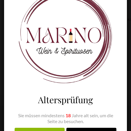
SKU
10101
CATEGORIES
CHAMPAGNE
,
FRANK
ÄHNLICHE PRODUKTE
Altersprüfung
Sie müssen mindestens
18
Jahre alt sein, um die
Seite zu besuchen.