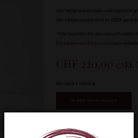
Alle Weine wurden fach- und regelrecht ge
Wir können jedoch nicht zu 100% garantier
*Bitte beachten Sie, dass dieses Produkt ni
Rückgaben und Rückerstattungen
enthalte
CHF
220.00
exkl.
Nur noch 1 vorrätig
IN DEN WARENKORB
PREISVORSCHLAG