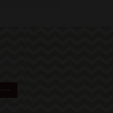
tter
ICHEN