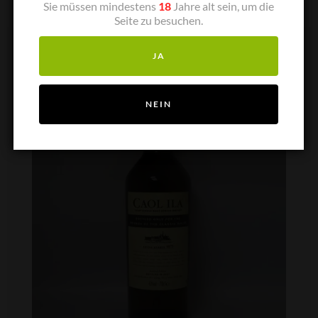
Sie müssen mindestens
18
Jahre alt sein, um die
Seite zu besuchen.
JA
NEIN