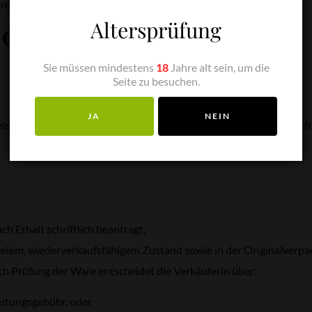
ahlung Eigentum der Marino Wein & Spirituosen GmbH.
Altersprüfung
 Gewährleistung
Sie müssen mindestens
18
Jahre alt sein, um die
Seite zu besuchen.
JA
NEIN
in gesetzliches Widerrufsrecht. Die Verkäuferin gewährt jedoch f
h Erhalt schriftlich beantragt,
eiem, wiederverkaufsfähigem Zustand sowie in der Originalverpac
h Prüfung der Ware entscheidet die Verkäuferin über:
eitungsgebühr, oder