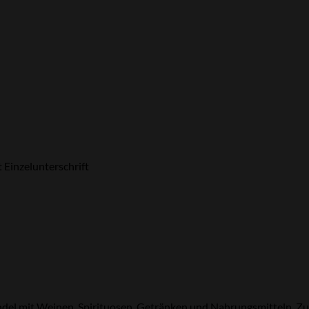
 Einzelunterschrift
ndel mit Weinen, Spirituosen, Getränken und Nahrungsmitteln. Zu