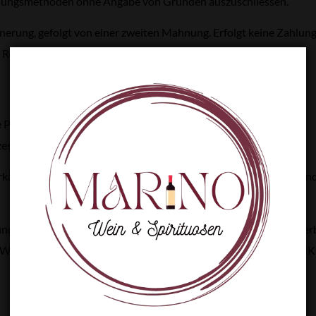
Zahlungsmethoden ohne Angabe von Gründen auszuschliessen.
nerung, gefolgt von einer zweiten Mahnung. Erfolgt keine Zahlung
 Rechnung gestellt werden.
e Post oder andere Logistikpartner der Verkäuferin.
ess angezeigt.
rkäuferin die Exportabwicklung (inkl. Ausfuhrverzollung), währen
nd werden nach bestem Wissen angegeben, sind jedoch nicht verb
 Ware geht mit Übergabe an das Transportunternehmen auf den K