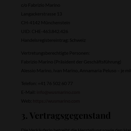
c/o Fabrizio Marino
Langackerstrasse 13
CH-4142 Münchenstein
UID: CHE-463.842.426
Handelsregistereintrag: Schweiz
Vertretungsberechtigte Personen:
Fabrizio Marino (Präsident der Geschäftsführung)
Alessio Marino, Ivan Marino, Annamaria Peluso – je mit
Telefon: +41 76 502 60 77
E-Mail:
info@wusmarino.com
Web:
https://wusmarino.com
3. Vertragsgegenstand
Die Verkäuferin betreibt die Herstellung sowie den Ha